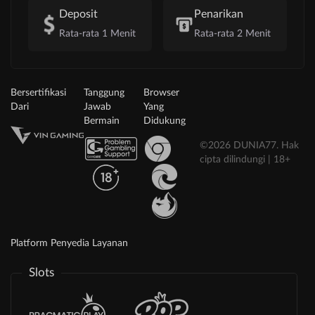
Deposit
Penarikan
Rata-rata 1 Menit
Rata-rata 2 Menit
Bersertifikasi
Tanggung
Browser
Dari
Jawab
Yang
Bermain
Didukung
©2026 DUNIA77. Hak
cipta dilindungi | 18+
Platform Penyedia Layanan
Slots