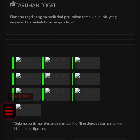
TARUHAN TOGEL
Platform togel yang menarik dari perusahan terbaik di dunia yang
menawarkan hadiah kemenangan besar
Click Me!
* Selama bank maintenance dan bank offline deposit dan penarikan
tidak dapat diproses