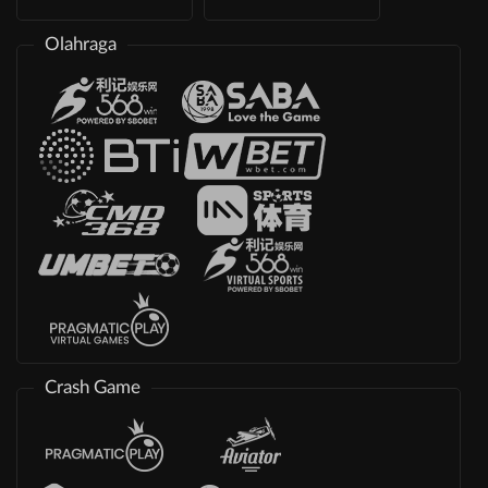
Olahraga
Crash Game