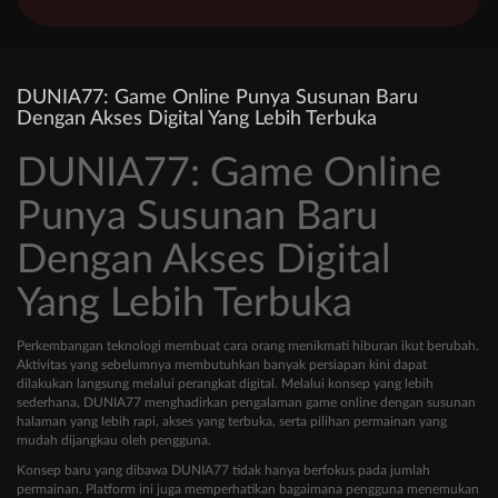
DUNIA77: Game Online Punya Susunan Baru
Dengan Akses Digital Yang Lebih Terbuka
DUNIA77: Game Online
Punya Susunan Baru
Dengan Akses Digital
Yang Lebih Terbuka
Perkembangan teknologi membuat cara orang menikmati hiburan ikut berubah.
Aktivitas yang sebelumnya membutuhkan banyak persiapan kini dapat
dilakukan langsung melalui perangkat digital. Melalui konsep yang lebih
sederhana, DUNIA77 menghadirkan pengalaman game online dengan susunan
halaman yang lebih rapi, akses yang terbuka, serta pilihan permainan yang
mudah dijangkau oleh pengguna.
Konsep baru yang dibawa DUNIA77 tidak hanya berfokus pada jumlah
permainan. Platform ini juga memperhatikan bagaimana pengguna menemukan