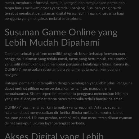
menu, membaca informasi, memilih kategori, dan menjalankan permainan
tanpa harus melewati proses yang terlalu panjang. Susunan yang praktis
tersebut membuat pengalaman digital terasa lebih ringan, khususnya bagi
pengguna yang mengakses melalui smartphone.
Susunan Game Online yang
Lebih Mudah Dipahami
Tampilan sebuah platform memiliki pengaruh besar terhadap kenyamanan
pengguna. Halaman yang terlalu ramai, menu yang bertumpuk, atau tombol
yang sulit ditemukan dapat membuat pengguna kehilangan fokus. Karena itu,
DUNIA77 menerapkan susunan baru yang mengutamakan kemudahan
navigasi.
Kategori permainan ditampilkan dengan pembagian yang lebih jelas. Pengguna
dapat melihat pilihan game berdasarkan tema, fitur, maupun jenis
permainannya. Sistem seperti ini membantu pengguna menemukan hiburan
yang sesuai dengan minat tanpa harus membuka terlalu banyak halaman.
DUNIA77 juga menghadirkan tampilan yang responsif. Artinya, susunan
halaman dapat menyesuaikan diri ketika dibuka melalui komputer, tablet,
maupun ponsel. Ukuran gambar, tombol, teks, dan menu tetap dibuat nyaman
dilihat meskipun ukuran layar perangkat berbeda.
Akses Digital yang Lebih