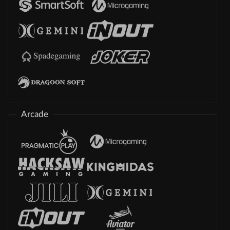
Arcade