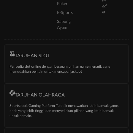
Poker
E-Sports
Sabung
Ayam
TARUHAN SLOT
Penyedia slot online dengan beragam pilihan game menarik yang
memudahkan pemain untuk mencapai jackpot
TARUHAN OLAHRAGA
Sportsbook Gaming Platform Terbaik menawarkan lebih banyak game,
odds yang lebih tinggi, dan menyediakan pilihan yang lebih banyak
untuk pemain.