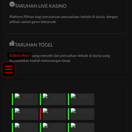
TARUHAN LIVE KASINO
Platform Pilihan bagi perusahaan-perusahaan terbaik di dunia, dengan
pilihan variasi game terbanyak
TARUHAN TOGEL
Click Me!
Platform togel yang menarik dari perusahan terbaik di dunia yang
menawarkan hadiah kemenangan besar