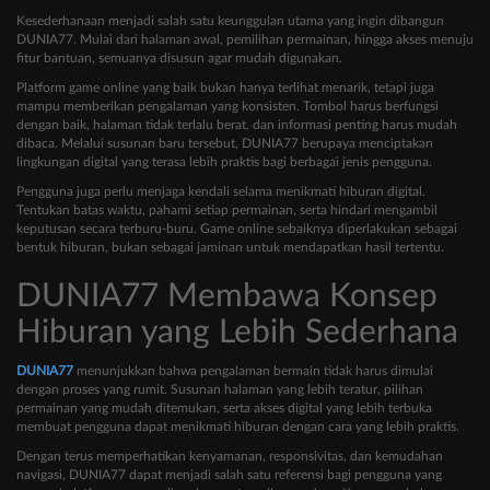
Kesederhanaan menjadi salah satu keunggulan utama yang ingin dibangun
DUNIA77. Mulai dari halaman awal, pemilihan permainan, hingga akses menuju
fitur bantuan, semuanya disusun agar mudah digunakan.
Platform game online yang baik bukan hanya terlihat menarik, tetapi juga
mampu memberikan pengalaman yang konsisten. Tombol harus berfungsi
dengan baik, halaman tidak terlalu berat, dan informasi penting harus mudah
dibaca. Melalui susunan baru tersebut, DUNIA77 berupaya menciptakan
lingkungan digital yang terasa lebih praktis bagi berbagai jenis pengguna.
Pengguna juga perlu menjaga kendali selama menikmati hiburan digital.
Tentukan batas waktu, pahami setiap permainan, serta hindari mengambil
keputusan secara terburu-buru. Game online sebaiknya diperlakukan sebagai
bentuk hiburan, bukan sebagai jaminan untuk mendapatkan hasil tertentu.
DUNIA77 Membawa Konsep
Hiburan yang Lebih Sederhana
DUNIA77
menunjukkan bahwa pengalaman bermain tidak harus dimulai
dengan proses yang rumit. Susunan halaman yang lebih teratur, pilihan
permainan yang mudah ditemukan, serta akses digital yang lebih terbuka
membuat pengguna dapat menikmati hiburan dengan cara yang lebih praktis.
Dengan terus memperhatikan kenyamanan, responsivitas, dan kemudahan
navigasi, DUNIA77 dapat menjadi salah satu referensi bagi pengguna yang