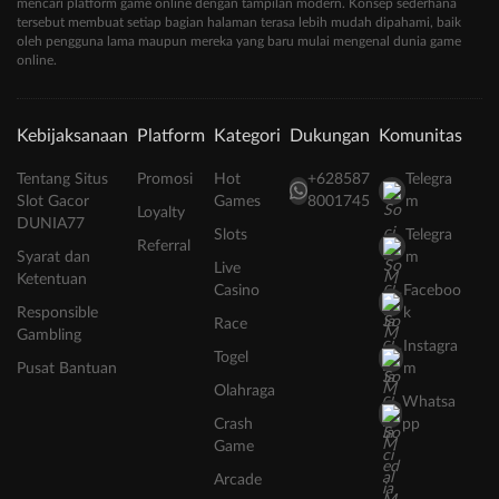
mencari platform game online dengan tampilan modern. Konsep sederhana
tersebut membuat setiap bagian halaman terasa lebih mudah dipahami, baik
oleh pengguna lama maupun mereka yang baru mulai mengenal dunia game
online.
Kebijaksanaan
Platform
Kategori
Dukungan
Komunitas
Tentang Situs
Promosi
Hot
+628587
Telegra
Slot Gacor
Games
8001745
m
Loyalty
DUNIA77
Slots
Telegra
Referral
Syarat dan
m
Live
Ketentuan
Casino
Faceboo
Responsible
k
Race
Gambling
Instagra
Togel
Pusat Bantuan
m
Olahraga
Whatsa
Crash
pp
Game
Arcade