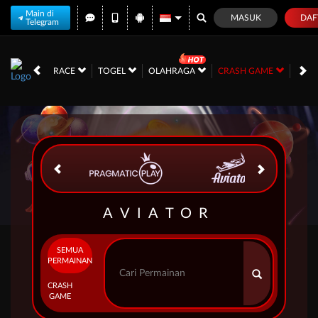
Main di
MASUK
DAF
Telegram
 CASINO
RACE
TOGEL
OLAHRAGA
CRASH GAME
ARC
AVIATOR
SEMUA
PERMAINAN
CRASH
GAME