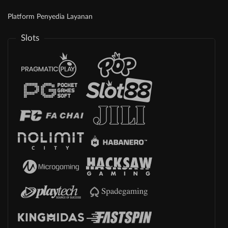
Platform Penyedia Layanan
Slots