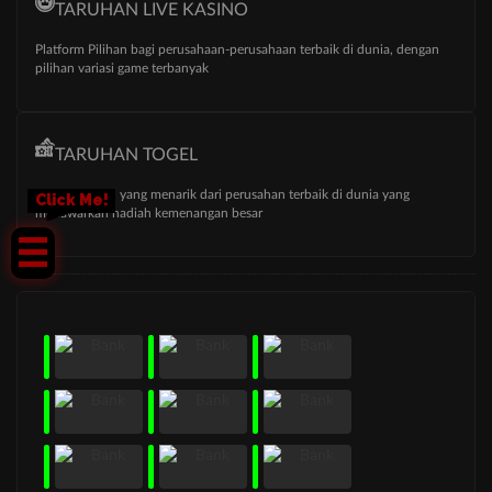
TARUHAN LIVE KASINO
Platform Pilihan bagi perusahaan-perusahaan terbaik di dunia, dengan
pilihan variasi game terbanyak
TARUHAN TOGEL
Platform togel yang menarik dari perusahan terbaik di dunia yang
Click Me!
menawarkan hadiah kemenangan besar