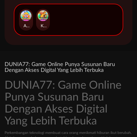
Alice Run
K.O. Island
DUNIA77: Game Online Punya Susunan Baru
Dengan Akses Digital Yang Lebih Terbuka
DUNIA77: Game Online
Punya Susunan Baru
Dengan Akses Digital
Yang Lebih Terbuka
Perkembangan teknologi membuat cara orang menikmati hiburan ikut berubah.